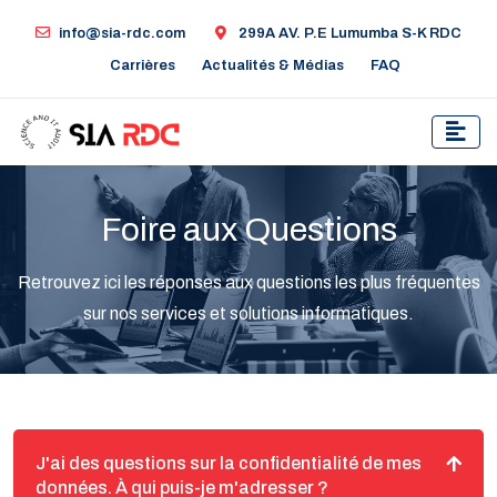
info@sia-rdc.com
299A AV. P.E Lumumba S-K RDC
Carrières
Actualités & Médias
FAQ
Foire aux Questions
Retrouvez ici les réponses aux questions les plus fréquentes
sur nos services et solutions informatiques.
J'ai des questions sur la confidentialité de mes
données. À qui puis-je m'adresser ?